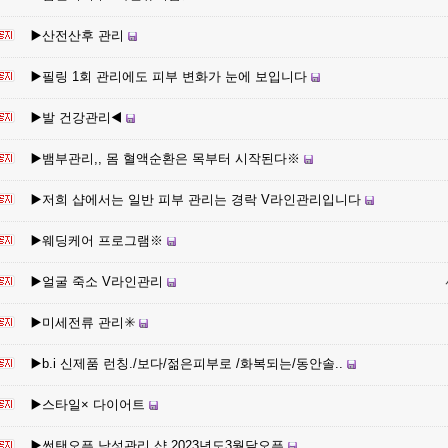
▶️산전산후 관리
▶️필링 1회 관리에도 피부 변화가 눈에 보입니다
▶️발 건강관리◀️
▶️뱀부관리,, 몸 혈액순환은 목부터 시작된다※
▶️저희 샵에서는 일반 피부 관리는 경락 V라인관리입니다
▶️웨딩케어 프로그램※
▶️얼굴 죽소 V라인관리
▶️미세전류 관리✳️
▶️b.i 신제품 런칭./보다/젊은피부로 /화복되는/동안솔..
▶️스타일× 다이어트
▶️썬탠오픈 남성관리 샵 2023년도3월달오픈